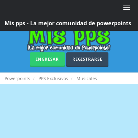
Toggle
naviga
Mis pps - La mejor comunidad de powerpoints
INGRESAR
REGISTRARSE
Powerpoints
PPS Exclusivos
Musicales