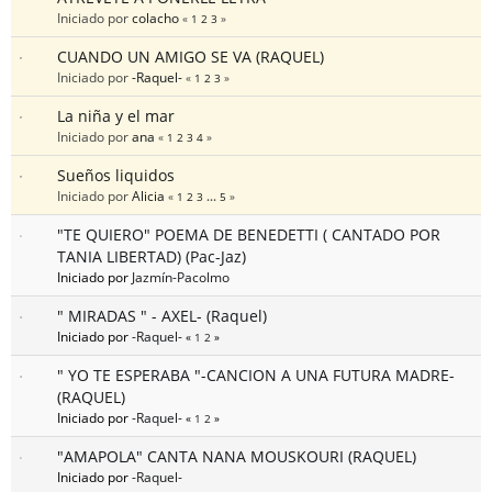
Iniciado por
colacho
«
1
2
3
»
CUANDO UN AMIGO SE VA (RAQUEL)
Iniciado por
-Raquel-
«
1
2
3
»
La niña y el mar
Iniciado por
ana
«
1
2
3
4
»
Sueños liquidos
Iniciado por
Alicia
«
1
2
3
...
5
»
"TE QUIERO" POEMA DE BENEDETTI ( CANTADO POR
TANIA LIBERTAD) (Pac-Jaz)
Iniciado por
Jazmín-Pacolmo
" MIRADAS " - AXEL- (Raquel)
Iniciado por
-Raquel-
«
1
2
»
" YO TE ESPERABA "-CANCION A UNA FUTURA MADRE-
(RAQUEL)
Iniciado por
-Raquel-
«
1
2
»
"AMAPOLA" CANTA NANA MOUSKOURI (RAQUEL)
Iniciado por
-Raquel-