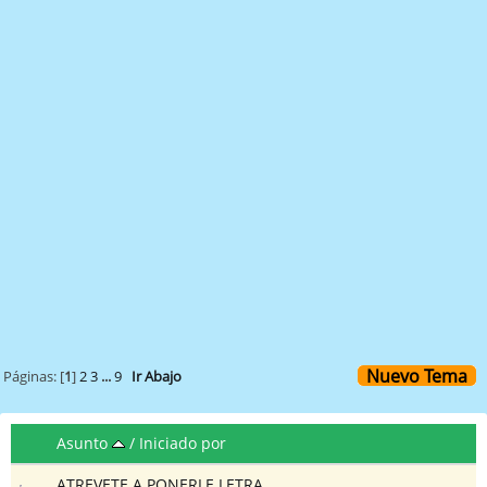
Nuevo Tema
Páginas: [
1
]
2
3
...
9
Ir Abajo
Asunto
/
Iniciado por
ATREVETE A PONERLE LETRA