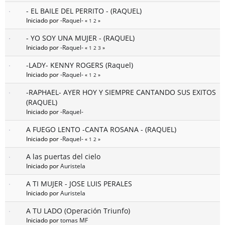
- EL BAILE DEL PERRITO - (RAQUEL)
Iniciado por
-Raquel-
«
1
2
»
- YO SOY UNA MUJER - (RAQUEL)
Iniciado por
-Raquel-
«
1
2
3
»
-LADY- KENNY ROGERS (Raquel)
Iniciado por
-Raquel-
«
1
2
»
-RAPHAEL- AYER HOY Y SIEMPRE CANTANDO SUS EXITOS
(RAQUEL)
Iniciado por
-Raquel-
A FUEGO LENTO -CANTA ROSANA - (RAQUEL)
Iniciado por
-Raquel-
«
1
2
»
A las puertas del cielo
Iniciado por
Auristela
A TI MUJER - JOSE LUIS PERALES
Iniciado por
Auristela
A TU LADO (Operación Triunfo)
Iniciado por
tomas MF