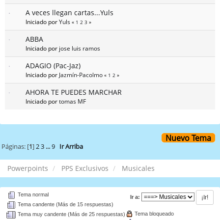
A veces llegan cartas...Yuls
Iniciado por
Yuls
«
1
2
3
»
ABBA
Iniciado por
jose luis ramos
ADAGIO (Pac-Jaz)
Iniciado por
Jazmín-Pacolmo
«
1
2
»
AHORA TE PUEDES MARCHAR
Iniciado por
tomas MF
Nuevo Tema
Páginas: [
1
]
2
3
...
9
Ir Arriba
Powerpoints
PPS Exclusivos
Musicales
Tema normal
Ir a:
Tema candente (Más de 15 respuestas)
Tema bloqueado
Tema muy candente (Más de 25 respuestas)