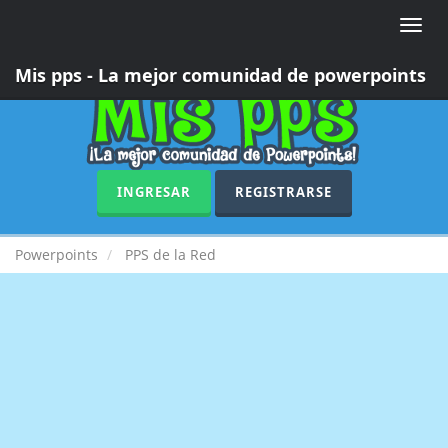
Toggle
naviga
Mis pps - La mejor comunidad de powerpoints
INGRESAR
REGISTRARSE
Powerpoints
PPS de la Red