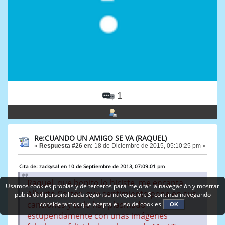
1
Re:CUANDO UN AMIGO SE VA (RAQUEL)
«
Respuesta #26 en:
18 de Diciembre de 2015, 05:10:25 pm »
Cita de: zackysal en 10 de Septiembre de 2013, 07:09:01 pm
Raquel, que bonito lo hiciste, me encanta
Usamos cookies propias y de terceros para mejorar la navegación y mostrar
Alberto Cortez, que sentimiento pone en sus
publicidad personalizada según su navegación. Si continua navegando
canciones y tu lo has plasmado
consideramos que acepta el uso de cookies
OK
estupendamente con unas imágenes