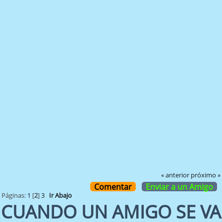
« anterior
próximo »
Comentar
Enviar a un Amigo
Páginas:
1
[
2
]
3
Ir Abajo
CUANDO UN AMIGO SE VA