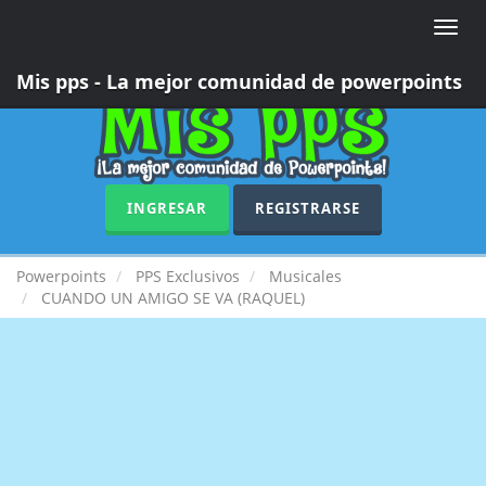
Toggle
naviga
Mis pps - La mejor comunidad de powerpoints
INGRESAR
REGISTRARSE
Powerpoints
PPS Exclusivos
Musicales
CUANDO UN AMIGO SE VA (RAQUEL)