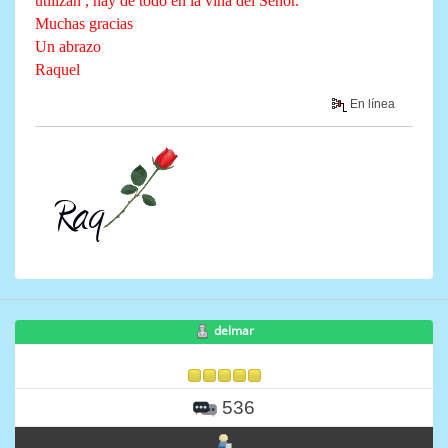
utilizan , hay de todo en la viña del Señor.
Muchas gracias
Un abrazo
Raquel
En línea
delmar
536