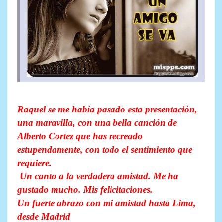
Raquel se me había pasado esta presentación,
una maravilla, con una bella canción de
Alberto Cortez que has recreado
estupendamente, con todo el sentimiento que
requiere.
Un canto a la verdadera amistad. Me ha
gustado mucho. Mis felicitaciones.
Un fuerte abrazo con mi amistad hasta Lima,
desde Madrid