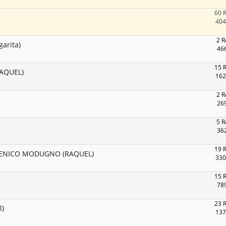
60 
404
2 R
garita)
466
15 
AQUEL)
162
2 R
269
5 R
362
19 
MENICO MODUGNO (RAQUEL)
330
15 
789
23 
l)
137