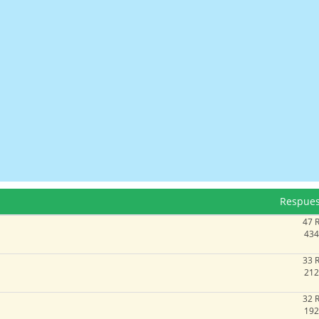
Respues
47 
434
33 
212
32 
192