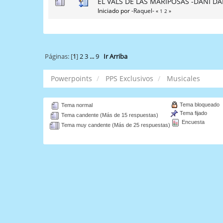
EL VALS DE LAS MARIPOSAS -DANI DA
Iniciado por
-Raquel-
«
1
2
»
Páginas: [
1
]
2
3
...
9
Ir Arriba
Powerpoints
PPS Exclusivos
Musicales
Tema bloqueado
Tema normal
Tema fijado
Tema candente (Más de 15 respuestas)
Encuesta
Tema muy candente (Más de 25 respuestas)