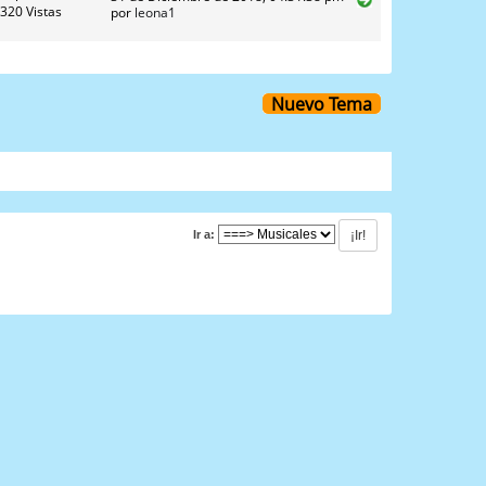
320 Vistas
por
leona1
Nuevo Tema
Ir a: