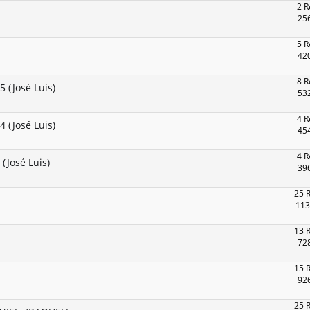
2 R
256
5 R
420
8 R
(José Luis)
532
4 R
(José Luis)
454
4 R
José Luis)
396
25 
113
13 
728
15 
926
25 