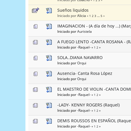
«
1
2
3
»
Sueños liquidos
Iniciado por
Alicia
«
1
2
3
...
5
»
IMAGINACION - (A día de hoy ...) (Mar
Iniciado por
Auristela
A FUEGO LENTO -CANTA ROSANA - (R
Iniciado por
-Raquel-
«
1
2
»
SOLA..DIANA NAVARRO
Iniciado por
Orqui
Ausencia- Canta Rosa López
Iniciado por
Orqui
EL MAESTRO DE VIOLIN -CANTA DO
Iniciado por
-Raquel-
«
1
2
»
-LADY- KENNY ROGERS (Raquel)
Iniciado por
-Raquel-
«
1
2
»
DEMIS ROUSSOS EN ESPAÑOL (Raque
Iniciado por
-Raquel-
«
1
2
»