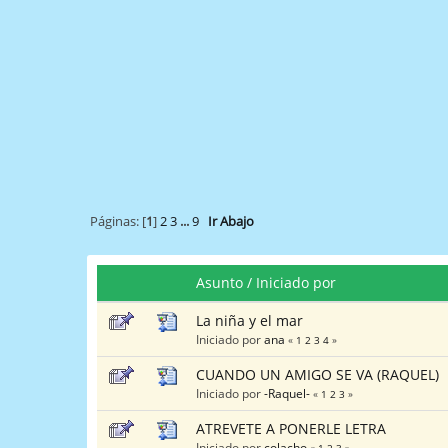
Páginas: [
1
]
2
3
...
9
Ir Abajo
Asunto
/
Iniciado por
La niña y el mar
Iniciado por
ana
«
1
2
3
4
»
CUANDO UN AMIGO SE VA (RAQUEL)
Iniciado por
-Raquel-
«
1
2
3
»
ATREVETE A PONERLE LETRA
Iniciado por
colacho