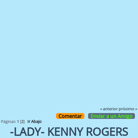
« anterior
próximo »
Comentar
Enviar a un Amigo
Páginas:
1
[
2
]
Ir Abajo
-LADY- KENNY ROGERS