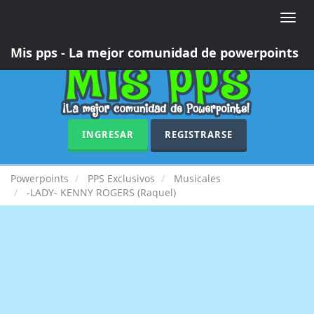
Toggle
naviga
Mis pps - La mejor comunidad de powerpoints
INGRESAR
REGISTRARSE
Powerpoints
PPS Exclusivos
Musicales
-LADY- KENNY ROGERS (Raquel)