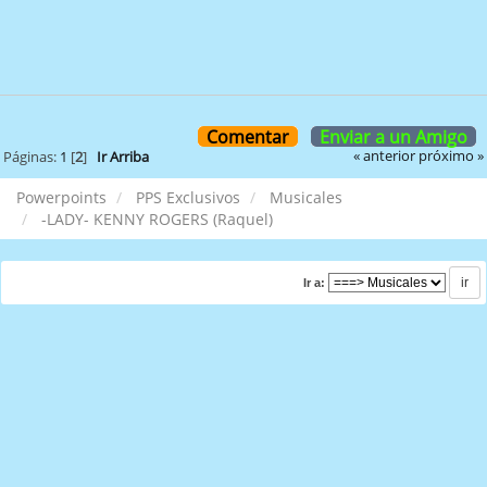
Comentar
Enviar a un Amigo
« anterior
próximo »
Páginas:
1
[
2
]
Ir Arriba
Powerpoints
PPS Exclusivos
Musicales
-LADY- KENNY ROGERS (Raquel)
Ir a: