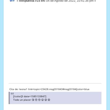
«
Respuesta #15 en:
04 de Agosto de 2022, 10:41:36 pm »
Cita de: leona1 link=topic=23428.msg201843#msg20184[color=blue
[/color]3 date=1585133847]
Todo un placer 😘 😙 😚 😛 😜 😝