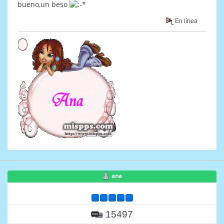
bueno,un beso
En línea
ana
15497