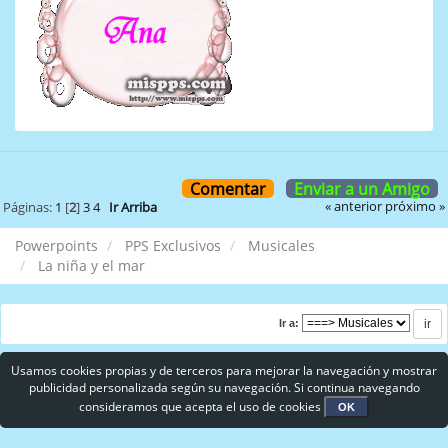
Comentar
Enviar a un Amigo
« anterior
próximo »
Páginas:
1
[
2
]
3
4
Ir Arriba
Powerpoints
PPS Exclusivos
Musicales
La niña y el mar
Ir a:
Usamos cookies propias y de terceros para mejorar la navegación y mostrar
publicidad personalizada según su navegación. Si continua navegando
consideramos que acepta el uso de cookies
OK