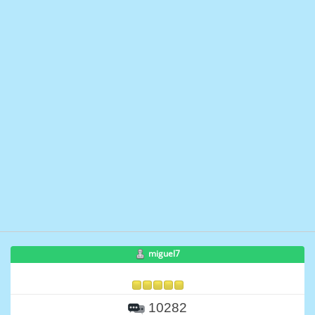
miguel7
10282