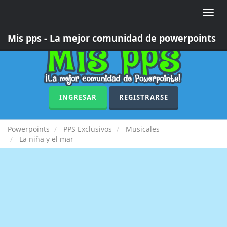
Toggle
naviga
Mis pps - La mejor comunidad de powerpoints
INGRESAR
REGISTRARSE
Powerpoints
PPS Exclusivos
Musicales
La niña y el mar