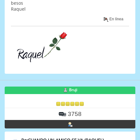
besos
Raquel
En línea
Bruji
3758