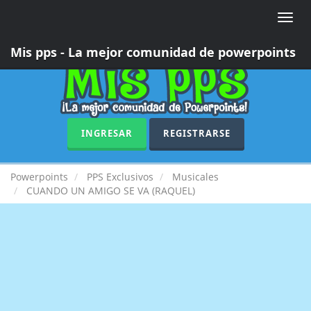
Toggle
naviga
Mis pps - La mejor comunidad de powerpoints
INGRESAR
REGISTRARSE
Powerpoints
PPS Exclusivos
Musicales
CUANDO UN AMIGO SE VA (RAQUEL)