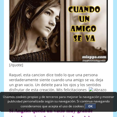
[/quote]
Raquel, esta cancion dice todo lo que una persona
verdaderamente siente cuando una amigo se va, deja
un gran vacio. Un deleite para los ojos y los sentidos
disfrutar de esta creación. Mis felicitaciones
Angeles
Usamos cookies propias y de terceros para mejorar la navegación y mostrar
[/quote]
publicidad personalizada según su navegación. Si continua navegando
consideramos que acepta el uso de cookies
OK
Si Angeles queda un vacío muy grande