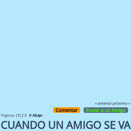
« anterior
próximo »
Comentar
Enviar a un Amigo
Páginas: [
1
]
2
3
Ir Abajo
CUANDO UN AMIGO SE VA