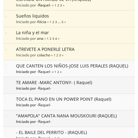
Iniciado por
-Raquel-
«
1
2
3
»
Sueños liquidos
Iniciado por
Alicia
«
1
2
3
...
5
»
La niña y el mar
Iniciado por
ana
«
1
2
3
4
»
ATREVETE A PONERLE LETRA
Iniciado por
colacho
«
1
2
3
»
QUE CANTEN LOS NIÑOS-JOSE LUIS PERALES (RAQUEL)
Iniciado por
-Raquel-
«
1
2
»
TE AMARE -MARC ANTONY- ( Raquel)
Iniciado por
-Raquel-
TOCA EL PIANO EN UN POWER POINT (Raquel)
Iniciado por
-Raquel-
"AMAPOLA" CANTA NANA MOUSKOURI (RAQUEL)
Iniciado por
-Raquel-
- EL BAILE DEL PERRITO - (RAQUEL)