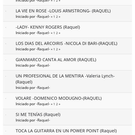
Iniciado por
-Raquel-
«
1
2
»
LA VIE EN ROSE -LOUIS ARMSTRONG- (RAQUEL)
Iniciado por
-Raquel-
«
1
2
»
-LADY- KENNY ROGERS (Raquel)
Iniciado por
-Raquel-
«
1
2
»
LOS DIAS DEL ARCOIRIS -NICOLA DI BARI-(RAQUEL)
Iniciado por
-Raquel-
«
1
2
»
GIANMARCO CANTA AL AMOR (RAQUEL)
Iniciado por
-Raquel-
UN PROFESIONAL DE LA MENTIRA -Valeria Lynch-
(Raquel)
Iniciado por
-Raquel-
VOLARE -DOMENICO MODUGNO-(RAQUEL)
Iniciado por
-Raquel-
«
1
2
»
SI ME TENÍAS (Raquel)
Iniciado por
-Raquel-
TOCA LA GUITARRA EN UN POWER POINT (Raquel)