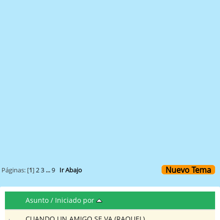
Nuevo Tema
Páginas: [
1
]
2
3
...
9
Ir Abajo
Asunto
/
Iniciado por
CUANDO UN AMIGO SE VA (RAQUEL)