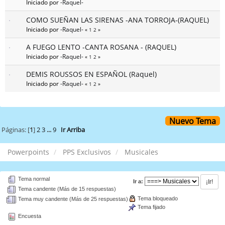
Iniciado por
-Raquel-
COMO SUEÑAN LAS SIRENAS -ANA TORROJA-(RAQUEL)
Iniciado por
-Raquel-
«
1
2
»
A FUEGO LENTO -CANTA ROSANA - (RAQUEL)
Iniciado por
-Raquel-
«
1
2
»
DEMIS ROUSSOS EN ESPAÑOL (Raquel)
Iniciado por
-Raquel-
«
1
2
»
Nuevo Tema
Páginas: [
1
]
2
3
...
9
Ir Arriba
Powerpoints
PPS Exclusivos
Musicales
Tema normal
Ir a:
Tema candente (Más de 15 respuestas)
Tema bloqueado
Tema muy candente (Más de 25 respuestas)
Tema fijado
Encuesta