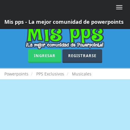
Toggle
naviga
Mis pps - La mejor comunidad de powerpoints
INGRESAR
REGISTRARSE
Powerpoints
PPS Exclusivos
Musicales