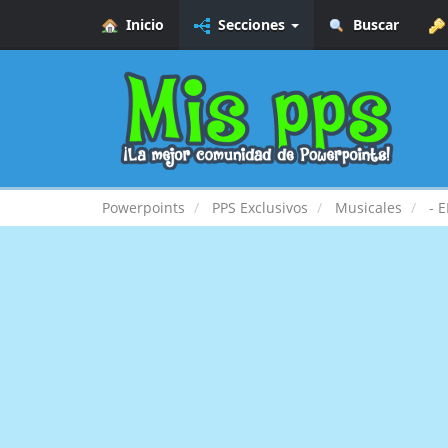
Inicio
Secciones
Buscar
Powerpoints
PPS Exclusivos
Musicales
- 