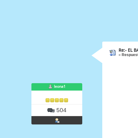
Re:- EL B
«
Respuest
leona1
504