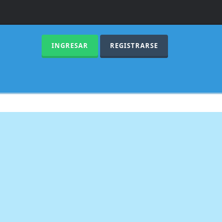
INGRESAR
REGISTRARSE