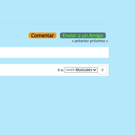
Comentar
Enviar a un Amigo
« anterior
próximo »
Ir a: