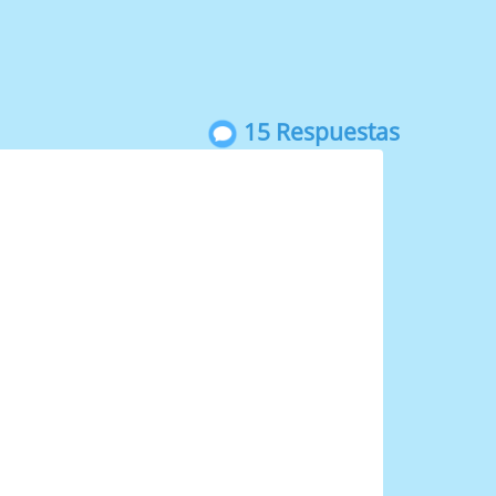
15 Respuestas