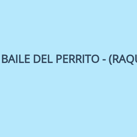
L BAILE DEL PERRITO - (RAQ