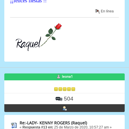
¡¡felices fiestas !!
En línea
leona1
504
Re:-LADY- KENNY ROGERS (Raquel)
«
Respuesta #13 en:
25 de Marzo de 2020, 10:57:27 am »