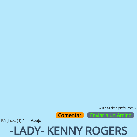
« anterior
próximo »
Comentar
Enviar a un Amigo
Páginas: [
1
]
2
Ir Abajo
-LADY- KENNY ROGERS