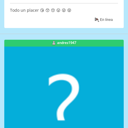
Todo un placer 😘 😙 😚 😛 😜 😝
En línea
andres1947