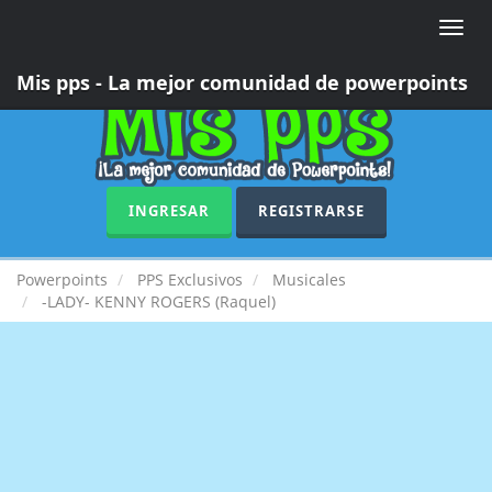
Toggle
naviga
Mis pps - La mejor comunidad de powerpoints
INGRESAR
REGISTRARSE
Powerpoints
PPS Exclusivos
Musicales
-LADY- KENNY ROGERS (Raquel)