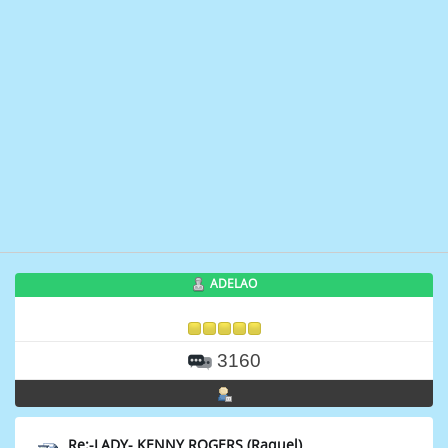
ADELAO
3160
Re:-LADY- KENNY ROGERS (Raquel)