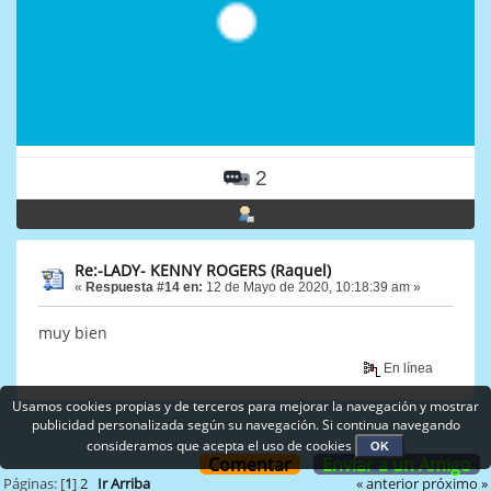
2
Re:-LADY- KENNY ROGERS (Raquel)
«
Respuesta #14 en:
12 de Mayo de 2020, 10:18:39 am »
muy bien
En línea
Usamos cookies propias y de terceros para mejorar la navegación y mostrar
publicidad personalizada según su navegación. Si continua navegando
consideramos que acepta el uso de cookies
OK
Comentar
Enviar a un Amigo
« anterior
próximo »
Páginas: [
1
]
2
Ir Arriba