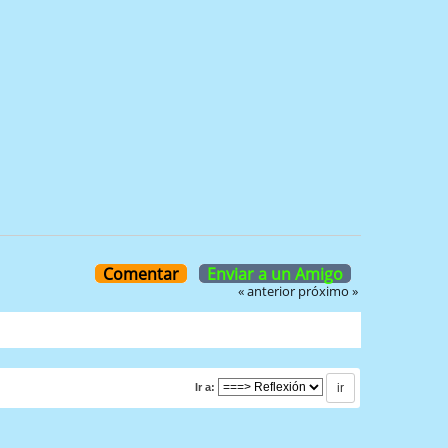
Comentar
Enviar a un Amigo
« anterior
próximo »
Ir a: