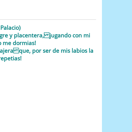
Palacio)
egre y placentera, jugando con mi
o me dormias!
ajera que, por ser de mis labios la
epetias!