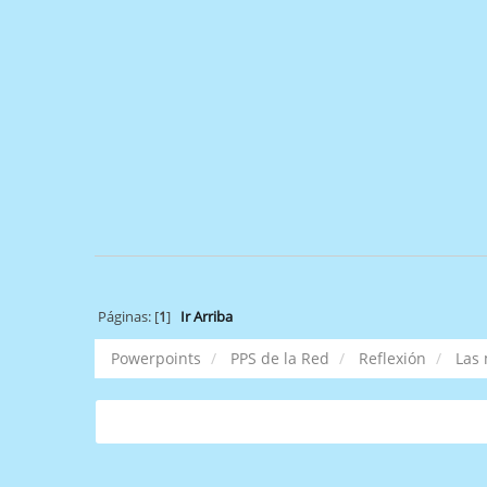
Páginas: [
1
]
Ir Arriba
Powerpoints
PPS de la Red
Reflexión
Las