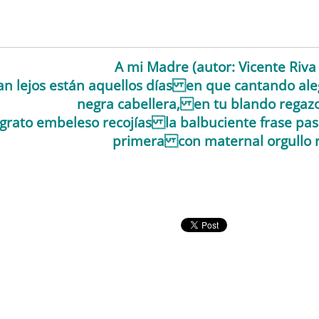
A mi Madre (autor: Vicente Riva 
an lejos están aquellos días en que cantando al
negra cabellera, en tu blando regaz
grato embeleso recojías la balbuciente frase pas
primera con maternal orgullo r