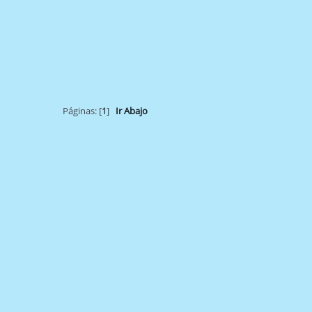
Páginas: [
1
]
Ir Abajo