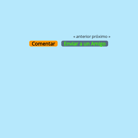
« anterior
próximo »
Comentar
Enviar a un Amigo