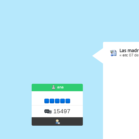
Las madr
«
en:
07 de
ana
15497