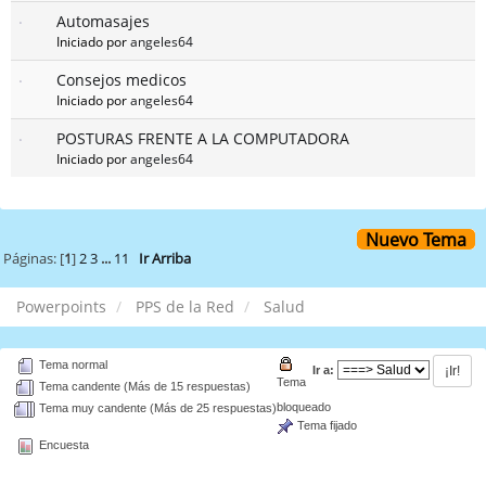
Automasajes
Iniciado por
angeles64
Consejos medicos
Iniciado por
angeles64
POSTURAS FRENTE A LA COMPUTADORA
Iniciado por
angeles64
Nuevo Tema
Páginas: [
1
]
2
3
...
11
Ir Arriba
Powerpoints
PPS de la Red
Salud
Tema normal
Ir a:
Tema
Tema candente (Más de 15 respuestas)
bloqueado
Tema muy candente (Más de 25 respuestas)
Tema fijado
Encuesta