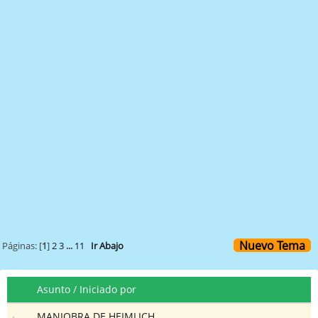
Nuevo Tema
Páginas: [
1
]
2
3
...
11
Ir Abajo
Asunto
/
Iniciado por
MANIOBRA DE HEIMLICH