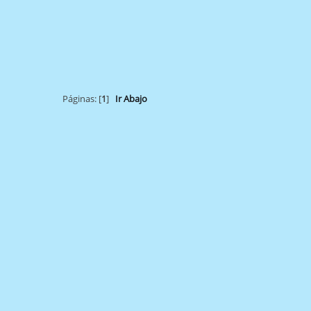
Páginas: [
1
]
Ir Abajo