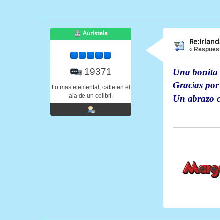
Auristela
Re:Irland
«
Respuest
19371
Una bonita p
Gracias por
Lo mas elemental, cabe en el
ala de un colibri.
Un abrazo c