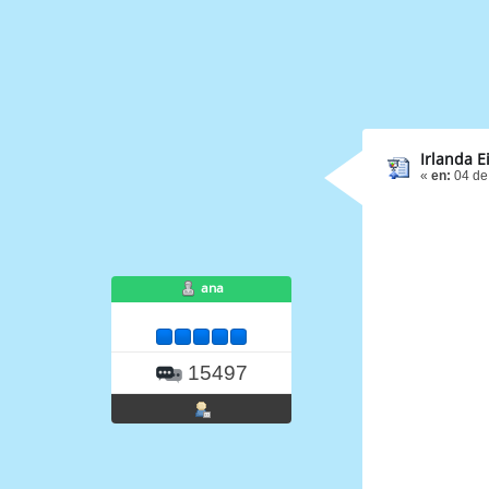
Irlanda E
«
en:
04 de
ana
15497