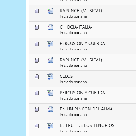
RAPUNCEL(MUSICAL)
Iniciado por
ana
CHIOGIA-ITALIA-
Iniciado por
ana
PERCUSION Y CUERDA
Iniciado por
ana
RAPUNCEL(MUSICAL)
Iniciado por
ana
CELOS
Iniciado por
ana
PERCUSION Y CUERDA
Iniciado por
ana
EN UN RINCON DEL ALMA
Iniciado por
ana
EL TRUT DE LOS TENORIOS
Iniciado por
ana