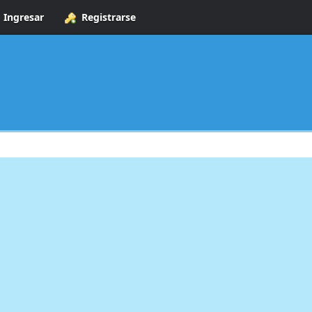
Ingresar
Registrarse