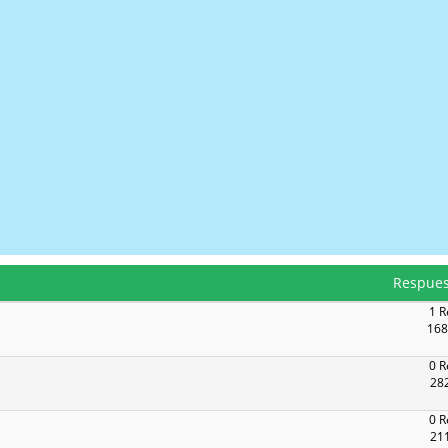
Respues
1 R
168
0 R
282
0 R
211