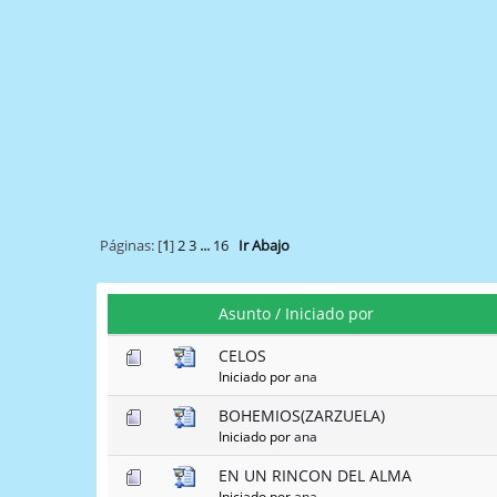
Páginas: [
1
]
2
3
...
16
Ir Abajo
Asunto
/
Iniciado por
CELOS
Iniciado por
ana
BOHEMIOS(ZARZUELA)
Iniciado por
ana
EN UN RINCON DEL ALMA
Iniciado por
ana