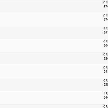
0 R
174
0 R
274
2 R
291
0 R
264
0 R
224
0 R
241
0 R
238
1 R
244
0 R