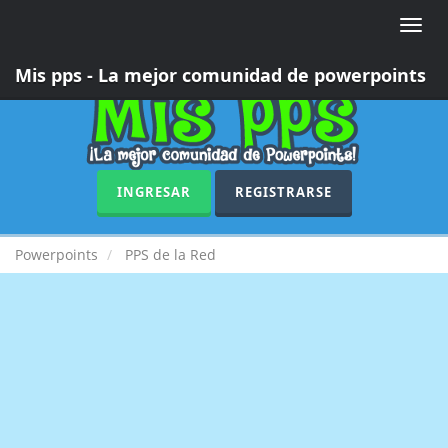
Toggle
naviga
Mis pps - La mejor comunidad de powerpoints
INGRESAR
REGISTRARSE
Powerpoints
PPS de la Red