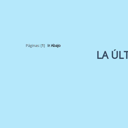
Páginas: [
1
]
Ir Abajo
LA ÚL