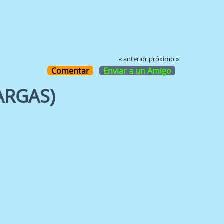
« anterior
próximo »
Comentar
Enviar a un Amigo
ARGAS)