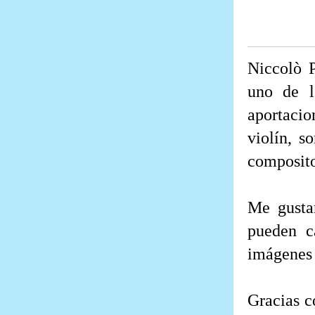
Niccolò P
uno de l
aportacio
violín, s
composito
Me gustar
pueden c
imágenes 
Gracias c