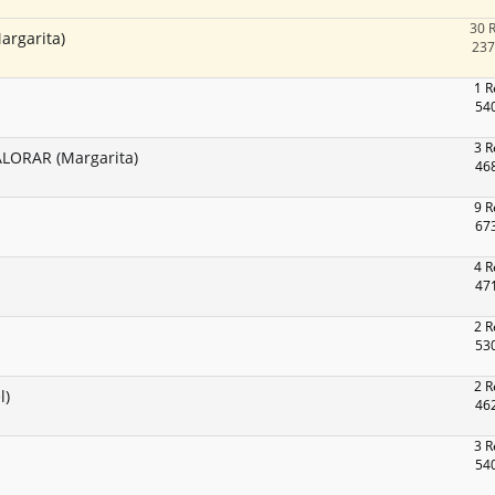
30 
rgarita)
237
1 R
540
3 R
ALORAR (Margarita)
468
9 R
673
4 R
471
2 R
530
2 R
l)
462
3 R
540