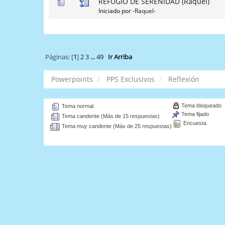
REFUGIO DE SERENIDAD (Raquel)
Iniciado por
-Raquel-
Páginas: [
1
]
2
3
...
49
Ir Arriba
Powerpoints
PPS Exclusivos
Reflexión
Tema bloqueado
Tema normal
Tema fijado
Tema candente (Más de 15 respuestas)
Encuesta
Tema muy candente (Más de 25 respuestas)