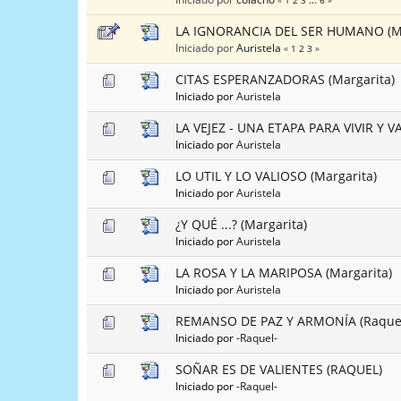
«
1
2
3
...
6
»
LA IGNORANCIA DEL SER HUMANO (Ma
Iniciado por
Auristela
«
1
2
3
»
CITAS ESPERANZADORAS (Margarita)
Iniciado por
Auristela
LA VEJEZ - UNA ETAPA PARA VIVIR Y V
Iniciado por
Auristela
LO UTIL Y LO VALIOSO (Margarita)
Iniciado por
Auristela
¿Y QUÉ ...? (Margarita)
Iniciado por
Auristela
LA ROSA Y LA MARIPOSA (Margarita)
Iniciado por
Auristela
REMANSO DE PAZ Y ARMONÍA (Raque
Iniciado por
-Raquel-
SOÑAR ES DE VALIENTES (RAQUEL)
Iniciado por
-Raquel-