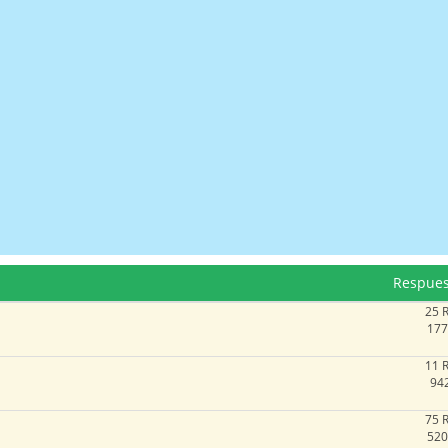
Respues
25 
177
11 
942
75 
520