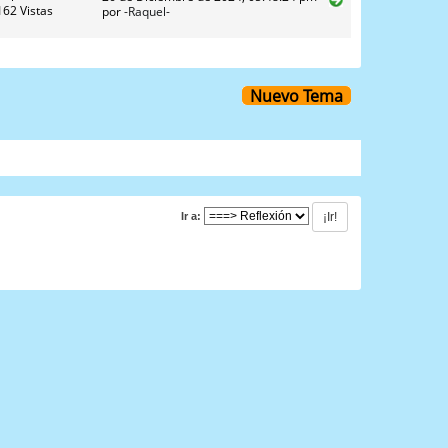
62 Vistas
por
-Raquel-
Nuevo Tema
Ir a: