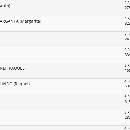
2 R
rita)
278
4 R
ARGANTA (Margarita)
323
2 R
243
2 R
334
2 R
NE! (RAQUEL)
166
4 R
MUNDO (Raquel)
638
6 R
315
2 R
285
4 R