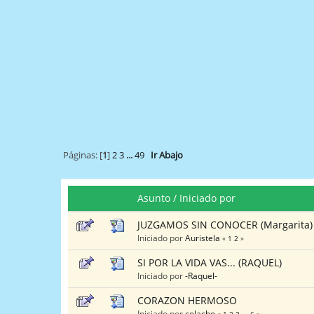
Páginas: [
1
]
2
3
...
49
Ir Abajo
Asunto
/
Iniciado por
JUZGAMOS SIN CONOCER (Margarita)
Iniciado por
Auristela
«
1
2
»
SI POR LA VIDA VAS... (RAQUEL)
Iniciado por
-Raquel-
CORAZON HERMOSO
Iniciado por
colacho