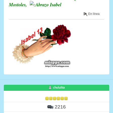
Mostoles,
Isabel
En línea
cholulita
2216