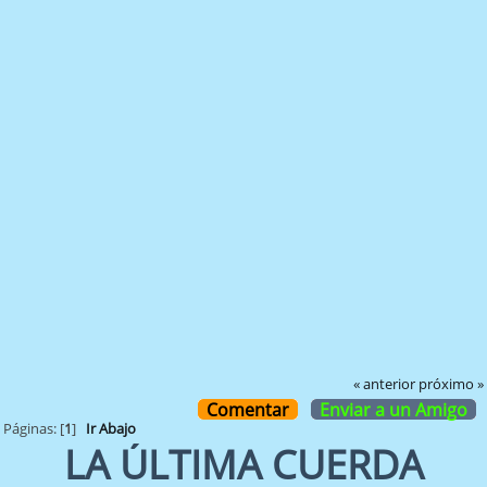
« anterior
próximo »
Comentar
Enviar a un Amigo
Páginas: [
1
]
Ir Abajo
LA ÚLTIMA CUERDA