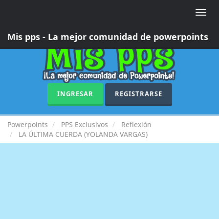
Toggle
naviga
Mis pps - La mejor comunidad de powerpoints
INGRESAR
REGISTRARSE
Powerpoints
PPS Exclusivos
Reflexión
LA ÚLTIMA CUERDA (YOLANDA VARGAS)