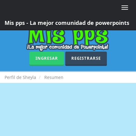
Toggle
naviga
Mis pps - La mejor comunidad de powerpoints
INGRESAR
REGISTRARSE
Perfil de Sheyla
Resumen