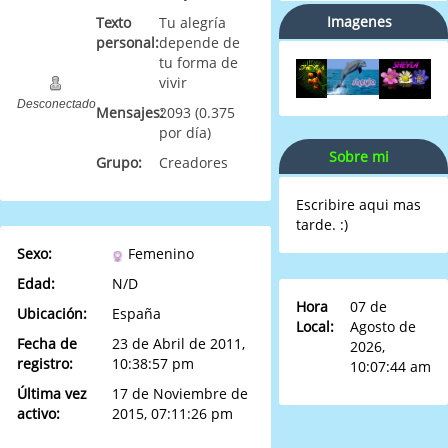
Imagenes
Texto
Tu alegría
personal:
depende de
tu forma de
vivir
Desconectado
Mensajes:
2093 (0.375
por día)
Sobre mi
Grupo:
Creadores
Escribire aqui mas
tarde. :)
Sexo:
Femenino
Edad:
N/D
Hora
07 de
Ubicación:
España
Local:
Agosto de
Fecha de
23 de Abril de 2011,
2026,
registro:
10:38:57 pm
10:07:44 am
Última vez
17 de Noviembre de
activo:
2015, 07:11:26 pm