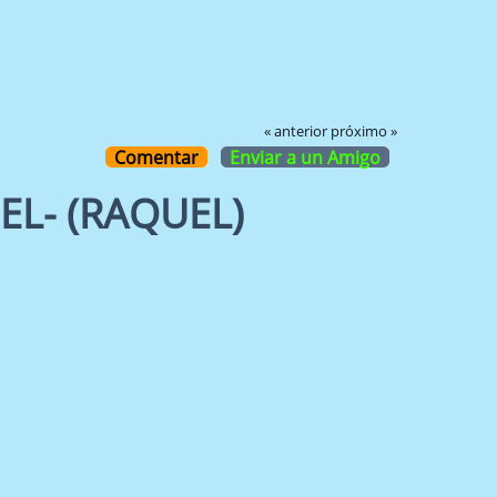
« anterior
próximo »
Comentar
Enviar a un Amigo
EL- (RAQUEL)