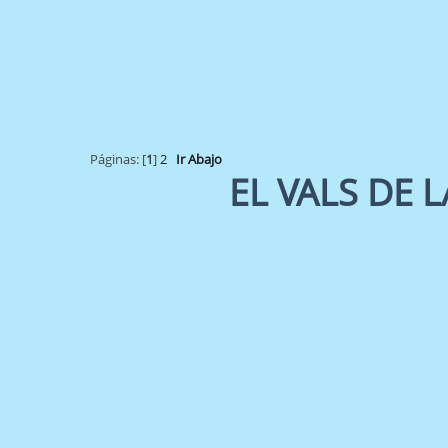
Páginas: [
1
]
2
Ir Abajo
EL VALS DE 