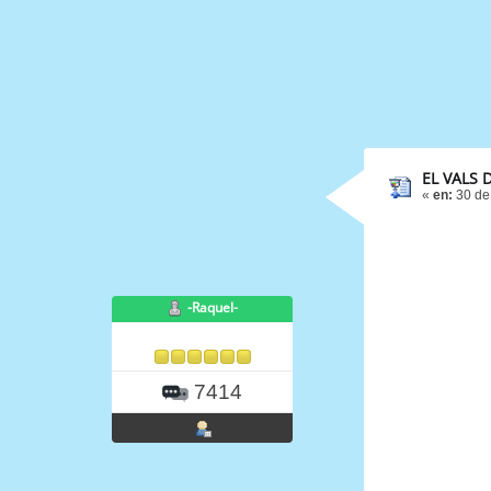
EL VALS 
«
en:
30 de
-Raquel-
7414