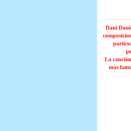
Dani Danie
composicion
particu
pr
La canción 
más famo