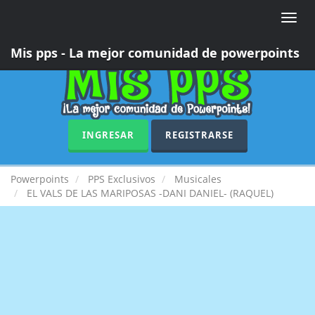
Toggle
naviga
Mis pps - La mejor comunidad de powerpoints
INGRESAR
REGISTRARSE
Powerpoints
PPS Exclusivos
Musicales
EL VALS DE LAS MARIPOSAS -DANI DANIEL- (RAQUEL)