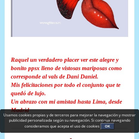
Raquel un verdadero placer ver este alegre y
bonito ppsx lleno de vistosas mariposas como
corresponde al vals de Dani Daniel.
Mis felicitaciones por todo el conjunto que te
quedó de lujo.
Un abrazo con mi amistad hasta Lima, desde
Madrid
Usamos cookies propias y de terceros para mejorar la navegación y mostrar
publicidad personalizada según su navegación. Si continua navegando
En línea
consideramos que acepta el uso de cookies
OK