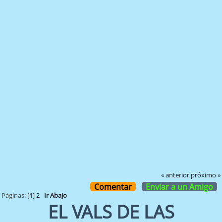
« anterior
próximo »
Comentar
Enviar a un Amigo
Páginas: [
1
]
2
Ir Abajo
EL VALS DE LAS