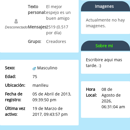
Imagenes
Texto
El mejor
personal:
espejo es un
buen amigo
Actualmente no hay
imagenes.
Mensajes:
2519 (0.517
Desconectado
por día)
Grupo:
Creadores
Sobre mi
Escribire aqui mas
tarde. :)
Sexo:
Masculino
Edad:
75
Ubicación:
manlleu
Hora
08 de
Fecha de
05 de Abril de 2013,
Local:
Agosto de
registro:
09:39:50 pm
2026,
06:31:04 am
Última vez
19 de Marzo de
activo:
2017, 09:43:57 pm