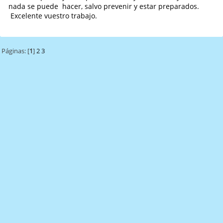
nada se puede hacer, salvo prevenir y estar preparados.
Excelente vuestro trabajo.
Páginas: [
1
]
2
3