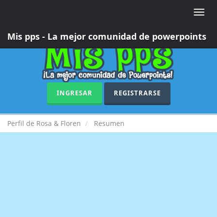
Toggle
naviga
Mis pps - La mejor comunidad de powerpoints
INGRESAR
REGISTRARSE
Perfil de Rosa & Floren
Resumen