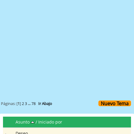
Nuevo Tema
Páginas: [
1
]
2
3
...
78
Ir Abajo
Asunto
/
Iniciado por
Deseo