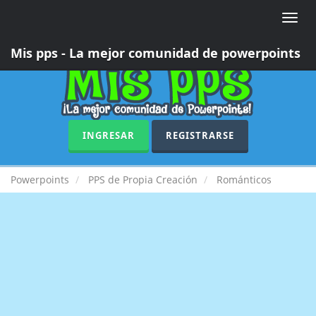
Toggle
naviga
Mis pps - La mejor comunidad de powerpoints
INGRESAR
REGISTRARSE
Powerpoints
PPS de Propia Creación
Románticos