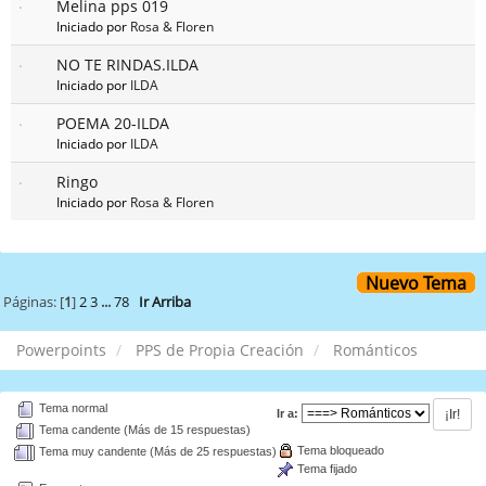
Melina pps 019
Iniciado por
Rosa & Floren
NO TE RINDAS.ILDA
Iniciado por
ILDA
POEMA 20-ILDA
Iniciado por
ILDA
Ringo
Iniciado por
Rosa & Floren
Nuevo Tema
Páginas: [
1
]
2
3
...
78
Ir Arriba
Powerpoints
PPS de Propia Creación
Románticos
Tema normal
Ir a:
Tema candente (Más de 15 respuestas)
Tema bloqueado
Tema muy candente (Más de 25 respuestas)
Tema fijado