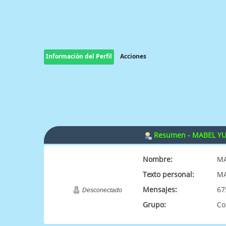
Información del Perfil
Acciones
Resumen - MABEL YU
Nombre:
MA
Texto personal:
MA
Mensajes:
67
Desconectado
Grupo:
Co