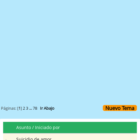
Nuevo Tema
Páginas: [
1
]
2
3
...
78
Ir Abajo
Asunto
/
Iniciado por
Suicidio de amor