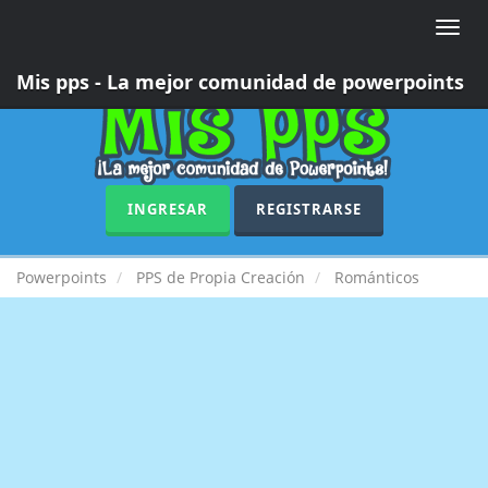
Toggle
naviga
Mis pps - La mejor comunidad de powerpoints
INGRESAR
REGISTRARSE
Powerpoints
PPS de Propia Creación
Románticos