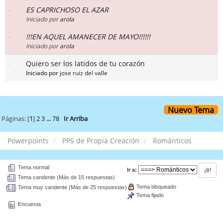
ES CAPRICHOSO EL AZAR
Iniciado por
arola
!!!EN AQUEL AMANECER DE MAYO!!!!!!
Iniciado por
arola
Quiero ser los latidos de tu corazón
Iniciado por
jose ruiz del valle
Nuevo Tema
Páginas: [
1
]
2
3
...
78
Ir Arriba
Powerpoints
PPS de Propia Creación
Románticos
Tema normal
Ir a:
Tema candente (Más de 15 respuestas)
Tema bloqueado
Tema muy candente (Más de 25 respuestas)
Tema fijado
Encuesta