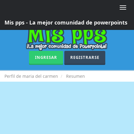
Toggle
naviga
Mis pps - La mejor comunidad de powerpoints
INGRESAR
REGISTRARSE
Perfil de maria del carmen
Resumen