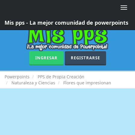
Toggle
naviga
Mis pps - La mejor comunidad de powerpoints
INGRESAR
REGISTRARSE
Powerpoints
PPS de Propia Creación
Naturaleza y Ciencias
Flores que impresionan