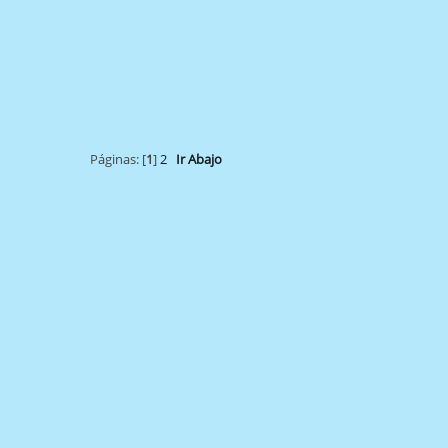
Páginas: [
1
]
2
Ir Abajo