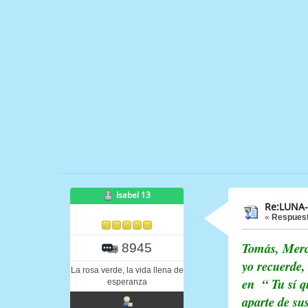
Isabel 13
Re:LUNA-
«
Respuest
Tomás, Merch
8945
yo recuerde,
La rosa verde, la vida llena de
en “ Tu sí qu
esperanza
aparte de su