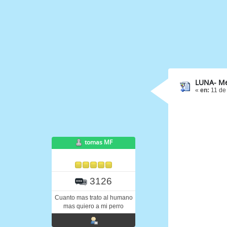
LUNA- Me
«
en:
11 de
tomas MF
3126
Cuanto mas trato al humano
mas quiero a mi perro