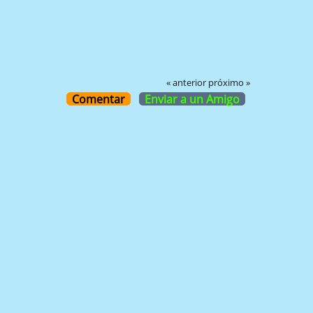
« anterior
próximo »
Comentar
Enviar a un Amigo