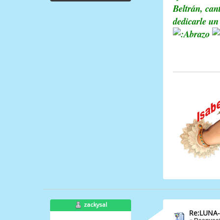
Beltrán, can
dedicarle un
zackysal
Re:LUNA-