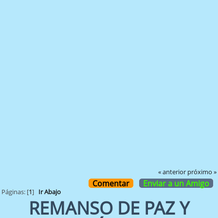
« anterior
próximo »
Comentar
Enviar a un Amigo
Páginas: [
1
]
Ir Abajo
REMANSO DE PAZ Y