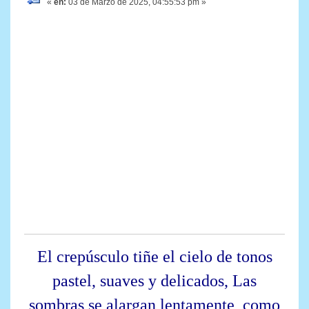
«
en:
03 de Marzo de 2025, 04:55:53 pm »
El crepúsculo tiñe el cielo de tonos
pastel, suaves y delicados, Las
sombras se alargan lentamente, como