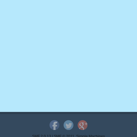
SMF 2.0.13
|
SMF © 2011
,
Simple Machines