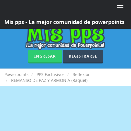
Toggle
naviga
Mis pps - La mejor comunidad de powerpoints
INGRESAR
REGISTRARSE
Powerpoints
PPS Exclusivos
Reflexión
REMANSO DE PAZ Y ARMONÍA (Raquel)