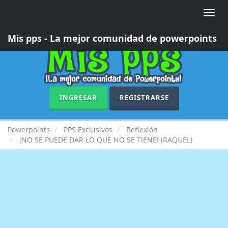
Toggle
naviga
Mis pps - La mejor comunidad de powerpoints
INGRESAR
REGISTRARSE
Powerpoints
PPS Exclusivos
Reflexión
¡NO SE PUEDE DAR LO QUE NO SE TIENE! (RAQUEL)