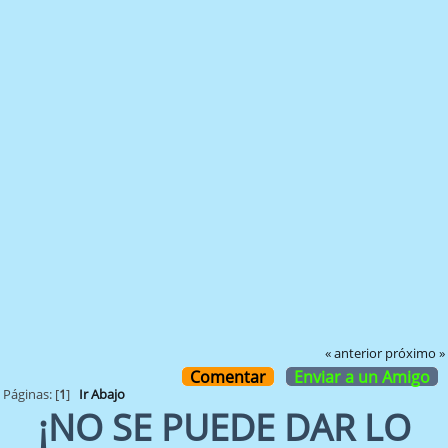
« anterior
próximo »
Comentar
Enviar a un Amigo
Páginas: [
1
]
Ir Abajo
¡NO SE PUEDE DAR LO