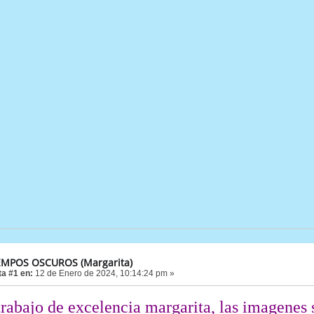
EMPOS OSCUROS (Margarita)
a #1 en:
12 de Enero de 2024, 10:14:24 pm »
rabajo de excelencia margarita, las imagenes 