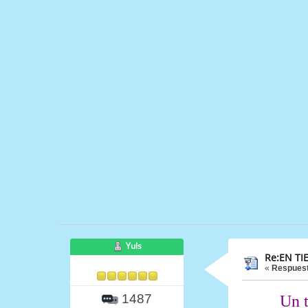
Yuls
Re:EN TI
«
Respuest
1487
Un t