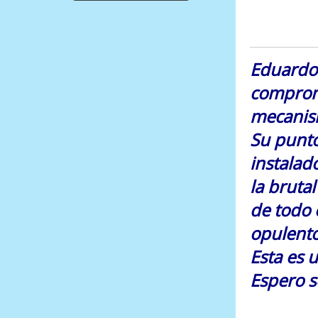
Eduardo 
comprome
mecanism
Su punto
instalad
la bruta
de todo 
opulento
Esta es 
Espero s