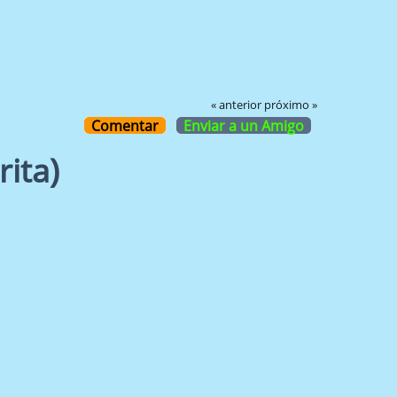
« anterior
próximo »
Comentar
Enviar a un Amigo
ita)