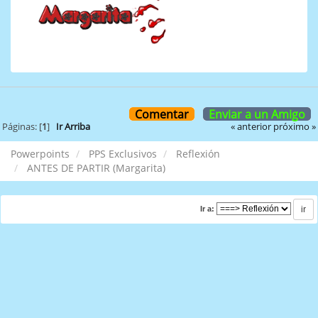
Comentar
Enviar a un Amigo
« anterior
próximo »
Páginas: [
1
]
Ir Arriba
Powerpoints
PPS Exclusivos
Reflexión
ANTES DE PARTIR (Margarita)
Ir a: