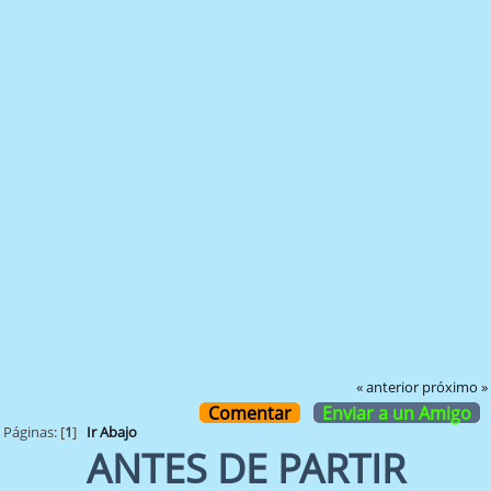
« anterior
próximo »
Comentar
Enviar a un Amigo
Páginas: [
1
]
Ir Abajo
ANTES DE PARTIR