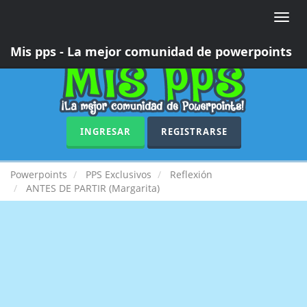
Toggle
naviga
Mis pps - La mejor comunidad de powerpoints
INGRESAR
REGISTRARSE
Powerpoints
PPS Exclusivos
Reflexión
ANTES DE PARTIR (Margarita)