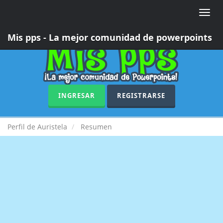
Toggle
naviga
Mis pps - La mejor comunidad de powerpoints
INGRESAR
REGISTRARSE
Perfil de Auristela
Resumen