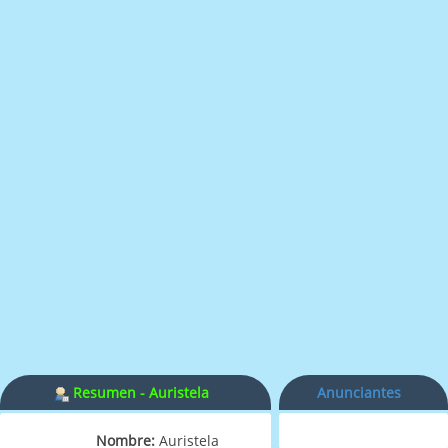
Resumen - Auristela
Anunciantes
Nombre:
Auristela