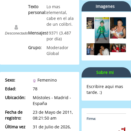
Imagenes
Texto
Lo mas
personal:
elemental,
cabe en el ala
de un colibri.
Mensajes:
19371 (3.487
Desconectado
por día)
Grupo:
Moderador
Global
Sobre mi
Sexo:
Femenino
Escribire aqui mas
Edad:
78
tarde. :)
Ubicación:
Móstoles - Madrid -
España
Fecha de
23 de Mayo de 2011,
registro:
08:21:50 am
Firma:
Última vez
31 de Julio de 2026,