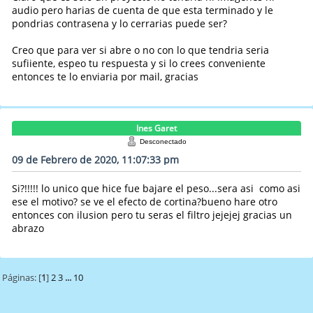
audio pero harias de cuenta de que esta terminado y le
pondrias contrasena y lo cerrarias puede ser?
Creo que para ver si abre o no con lo que tendria seria
sufiiente, espeo tu respuesta y si lo crees conveniente
entonces te lo enviaria por mail, gracias
Ines Garet
Desconectado
09 de Febrero de 2020, 11:07:33 pm
Si?!!!!! lo unico que hice fue bajare el peso...sera asi como asi
ese el motivo? se ve el efecto de cortina?bueno hare otro
entonces con ilusion pero tu seras el filtro jejejej gracias un
abrazo
Páginas: [
1
]
2
3
...
10