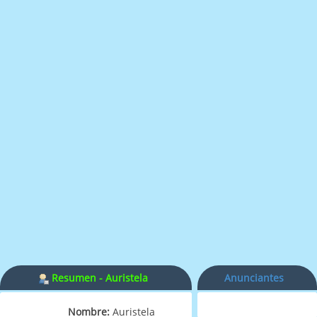
Resumen - Auristela
Anunciantes
Nombre:
Auristela