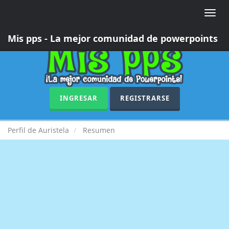
Toggle
naviga
Mis pps - La mejor comunidad de powerpoints
INGRESAR
REGISTRARSE
Perfil de Auristela
Resumen