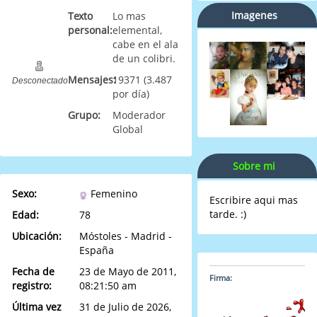
Imagenes
Texto
Lo mas
personal:
elemental,
cabe en el ala
de un colibri.
Mensajes:
19371 (3.487
Desconectado
por día)
Grupo:
Moderador
Global
Sobre mi
Sexo:
Femenino
Escribire aqui mas
tarde. :)
Edad:
78
Ubicación:
Móstoles - Madrid -
España
Fecha de
23 de Mayo de 2011,
Firma:
registro:
08:21:50 am
Última vez
31 de Julio de 2026,