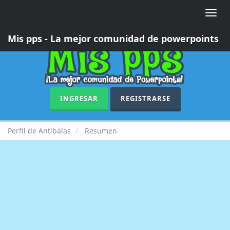
Toggle
naviga
Mis pps - La mejor comunidad de powerpoints
INGRESAR
REGISTRARSE
Perfil de Antibalas
Resumen