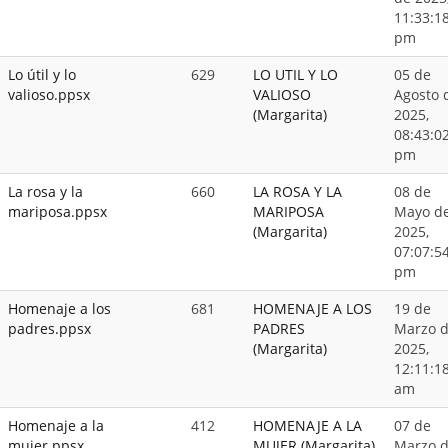
11:33:1
pm
Lo útil y lo
629
LO UTIL Y LO
05 de
valioso.ppsx
VALIOSO
Agosto 
(Margarita)
2025,
08:43:0
pm
La rosa y la
660
LA ROSA Y LA
08 de
mariposa.ppsx
MARIPOSA
Mayo d
(Margarita)
2025,
07:07:5
pm
Homenaje a los
681
HOMENAJE A LOS
19 de
padres.ppsx
PADRES
Marzo 
(Margarita)
2025,
12:11:1
am
Homenaje a la
412
HOMENAJE A LA
07 de
mujer.ppsx
MUJER (Margarita)
Marzo 