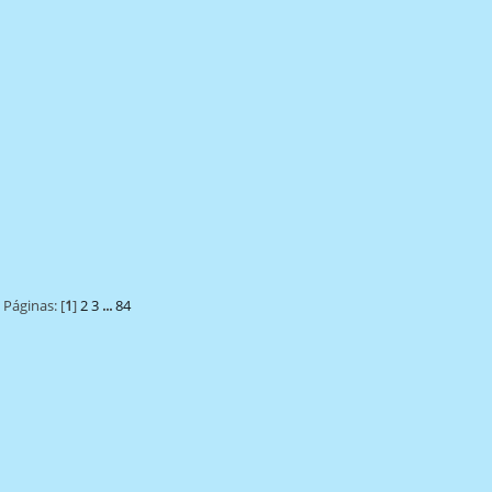
Páginas: [
1
]
2
3
...
84