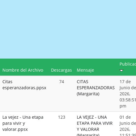
Publica
Nombre del Archivo
Descargas
Mensaje
Citas
74
CITAS
17 de
esperanzadoras.ppsx
ESPERANZADORAS
Junio d
(Margarita)
2026,
03:58:5
pm
La vejez - Una etapa
123
LA VEJEZ - UNA
01 de
para vivir y
ETAPA PARA VIVIR
Junio d
valorar.ppsx
Y VALORAR
2026,
(Margarita)
11:51:3