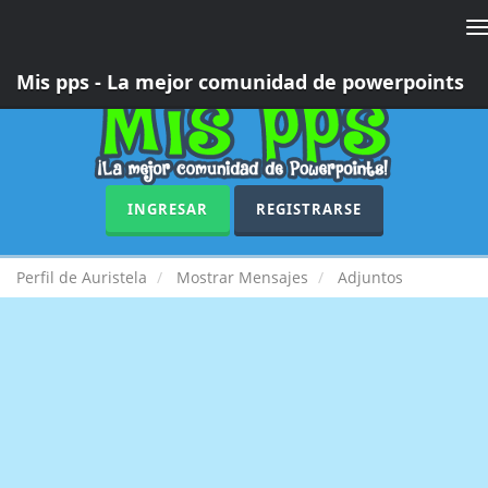
T
n
Mis pps - La mejor comunidad de powerpoints
INGRESAR
REGISTRARSE
Perfil de Auristela
Mostrar Mensajes
Adjuntos