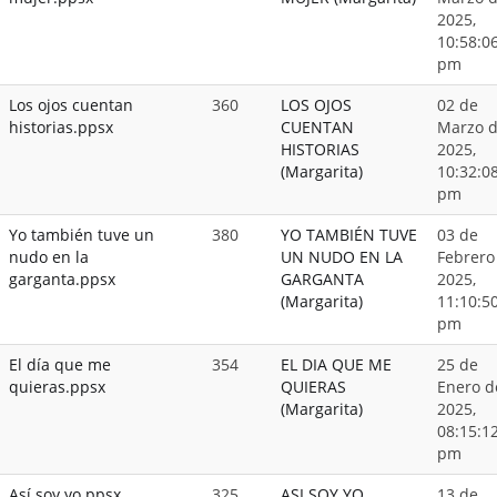
2025,
10:58:0
pm
Los ojos cuentan
360
LOS OJOS
02 de
historias.ppsx
CUENTAN
Marzo 
HISTORIAS
2025,
(Margarita)
10:32:0
pm
Yo también tuve un
380
YO TAMBIÉN TUVE
03 de
nudo en la
UN NUDO EN LA
Febrero
garganta.ppsx
GARGANTA
2025,
(Margarita)
11:10:5
pm
El día que me
354
EL DIA QUE ME
25 de
quieras.ppsx
QUIERAS
Enero d
(Margarita)
2025,
08:15:1
pm
Así soy yo.ppsx
325
ASI SOY YO
13 de