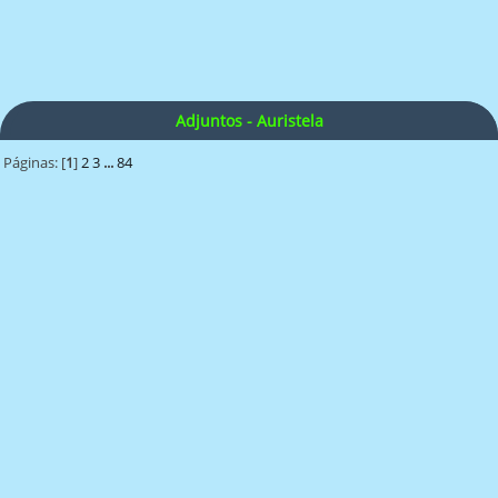
Adjuntos - Auristela
Páginas: [
1
]
2
3
...
84