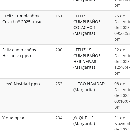
pm
¡¡Feliz Cumpleaños
161
¡¡FELIZ
25 de
Colacho!! 2025.ppsx
CUMPLEAÑOS
Diciemb
COLACHO!!
de 2025
(Margarita)
09:28:5
pm
Feliz cumpleaños
200
¡¡FELIZ 15
22 de
Herineiva.ppsx
CUMPLEAÑOS
Diciemb
HERINEIVA!!
de 2025
(Margarita)
12:46:4
pm
Llegó Navidad.ppsx
253
LLEGÓ NAVIDAD
08 de
(Margarita)
Diciemb
de 2025
03:10:0
pm
Y qué.ppsx
234
¿Y QUÉ ...?
21 de
(Margarita)
Noviem
de 2025