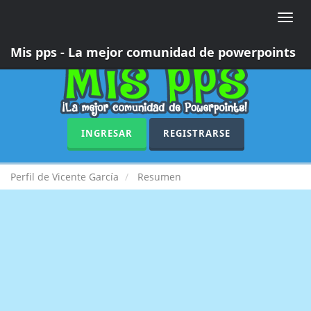
Toggle
naviga
Mis pps - La mejor comunidad de powerpoints
INGRESAR
REGISTRARSE
Perfil de Vicente García
Resumen