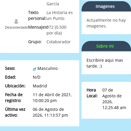
García
Imagenes
Texto
La Historia es
personal:
un Punto
Actualmente no hay
imagenes.
Mensajes:
972 (0.500
Desconectado
por día)
Grupo:
Colaborador
Sobre mi
Escribire aqui mas
tarde. :)
Sexo:
Masculino
Edad:
N/D
Ubicación:
Madrid
Hora
07 de
Fecha de
11 de Abril de 2021,
Local:
Agosto de
registro:
10:00:20 pm
2026,
12:25:48 am
Última vez
06 de Agosto de
activo:
2026, 11:13:57 pm