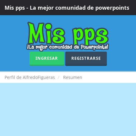
Mis pps - La mejor comunidad de powerpoints
INGRESAR
REGISTRARSE
Perfil de AlfredoFigueras
Resumen