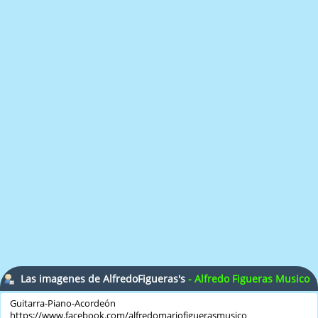
Las imagenes de AlfredoFigueras's
- Alfredo Figueras Musico
Argentina
Guitarra-Piano-Acordeón
https://www.facebook.com/alfredomariofiguerasmusico