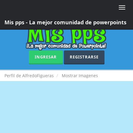
Toggle
naviga
Mis pps - La mejor comunidad de powerpoints
INGRESAR
REGISTRARSE
Perfil de AlfredoFigueras
Mostrar Imagenes