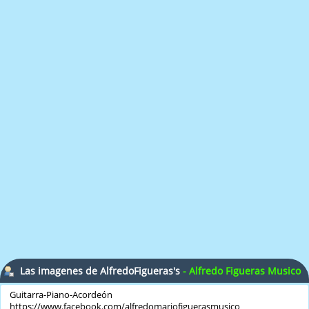
Las imagenes de AlfredoFigueras's
- Alfredo Figueras Musico
Argentina
Guitarra-Piano-Acordeón
https://www.facebook.com/alfredomariofiguerasmusico