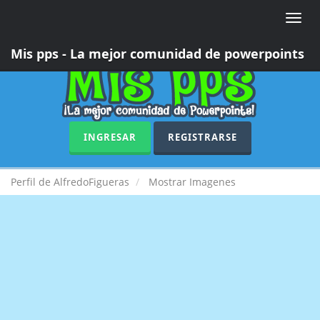
Toggle
naviga
Mis pps - La mejor comunidad de powerpoints
INGRESAR
REGISTRARSE
Perfil de AlfredoFigueras
Mostrar Imagenes