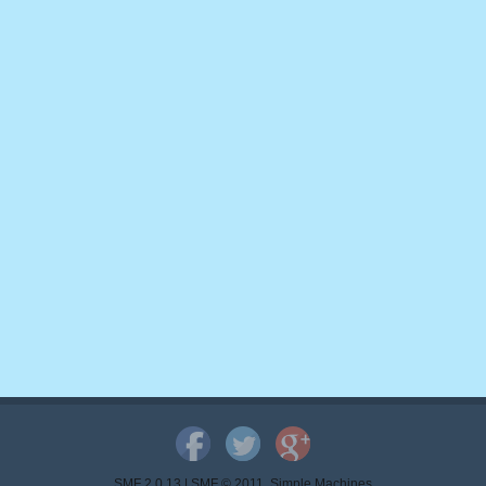
SMF 2.0.13
|
SMF © 2011
,
Simple Machines