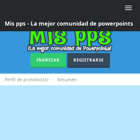
Toggle
naviga
Mis pps - La mejor comunidad de powerpoints
INGRESAR
REGISTRARSE
Perfil de primitivozzz
Resumen