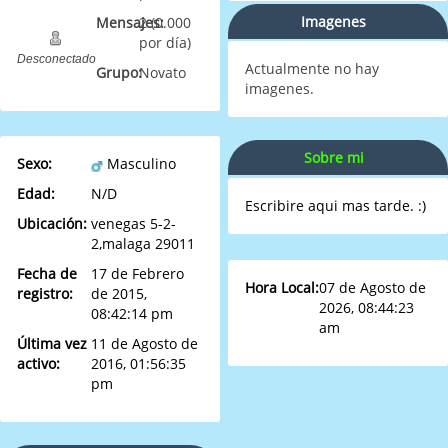
Imagenes
Mensajes:
2 (0.000
por día)
Desconectado
Actualmente no hay
Grupo:
Novato
imagenes.
Sobre mi
Sexo:
Masculino
Edad:
N/D
Escribire aqui mas tarde. :)
Ubicación:
venegas 5-2-
2,malaga 29011
Fecha de
17 de Febrero
Hora Local:
07 de Agosto de
registro:
de 2015,
2026, 08:44:23
08:42:14 pm
am
Última vez
11 de Agosto de
activo:
2016, 01:56:35
pm