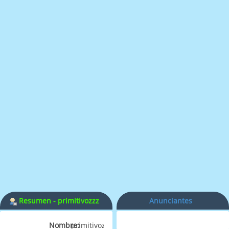
Resumen - primitivozzz
Anunciantes
Nombre:
primitivozzz