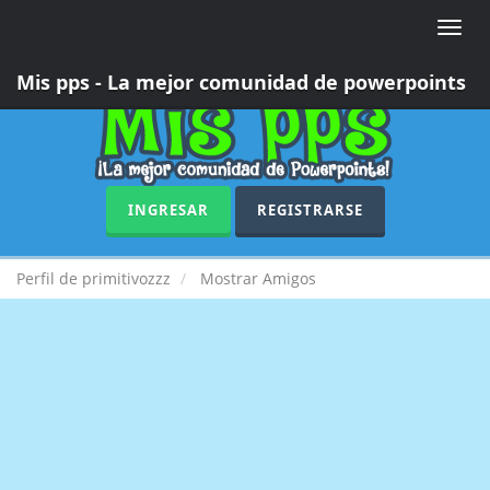
Toggle
naviga
Mis pps - La mejor comunidad de powerpoints
INGRESAR
REGISTRARSE
Perfil de primitivozzz
Mostrar Amigos