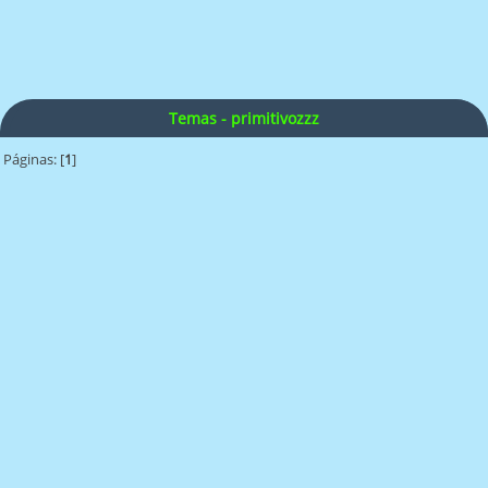
Temas - primitivozzz
Páginas: [
1
]