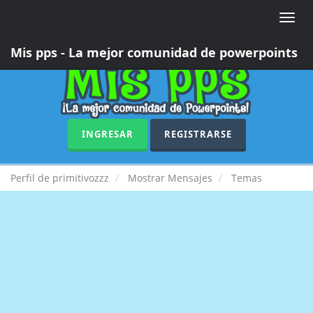
Toggle
naviga
Mis pps - La mejor comunidad de powerpoints
INGRESAR
REGISTRARSE
Perfil de primitivozzz
Mostrar Mensajes
Temas