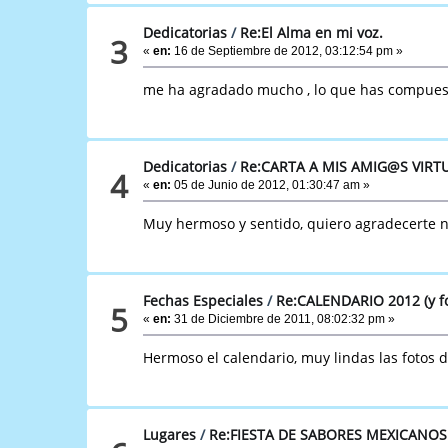
Dedicatorias
/
Re:El Alma en mi voz.
3
«
en:
16 de Septiembre de 2012, 03:12:54 pm »
me ha agradado mucho , lo que has compuesto
Dedicatorias
/
Re:CARTA A MIS AMIG@S VIRT
4
«
en:
05 de Junio de 2012, 01:30:47 am »
Muy hermoso y sentido, quiero agradecerte n
Fechas Especiales
/
Re:CALENDARIO 2012 (y fo
5
«
en:
31 de Diciembre de 2011, 08:02:32 pm »
Hermoso el calendario, muy lindas las fotos 
Lugares
/
Re:FIESTA DE SABORES MEXICANOS (