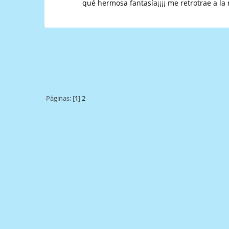
qué hermosa fantasía¡¡¡¡ me retrotrae a la 
Páginas: [
1
]
2