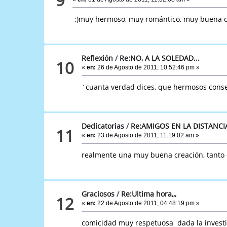
:)muy hermoso, muy romántico, muy buena com
Reflexión
/
Re:NO, A LA SOLEDAD...
10
«
en:
26 de Agosto de 2011, 10:52:46 pm »
´cuanta verdad dices, que hermosos consejo
Dedicatorias
/
Re:AMIGOS EN LA DISTANCIA
11
«
en:
23 de Agosto de 2011, 11:19:02 am »
realmente una muy buena creación, tanto e
Graciosos
/
Re:Ultima hora,,,
12
«
en:
22 de Agosto de 2011, 04:48:19 pm »
comicidad muy respetuosa dada la investi