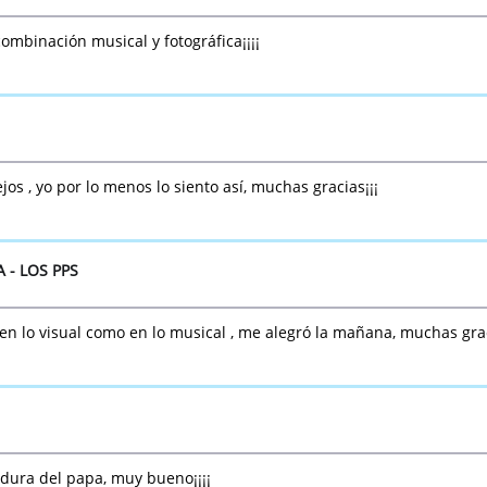
binación musical y fotográfica¡¡¡¡
s , yo por lo menos lo siento así, muchas gracias¡¡¡
 - LOS PPS
n lo visual como en lo musical , me alegró la mañana, muchas graci
dura del papa, muy bueno¡¡¡¡