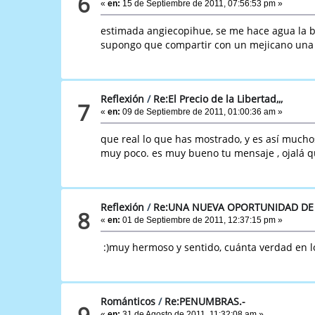
6
«
en:
15 de Septiembre de 2011, 07:56:53 pm »
estimada angiecopihue, se me hace agua la b
supongo que compartir con un mejicano una de
Reflexión
/
Re:El Precio de la Libertad,,,
7
«
en:
09 de Septiembre de 2011, 01:00:36 am »
que real lo que has mostrado, y es así mucho
muy poco. es muy bueno tu mensaje , ojalá qu
Reflexión
/
Re:UNA NUEVA OPORTUNIDAD DE
8
«
en:
01 de Septiembre de 2011, 12:37:15 pm »
:)muy hermoso y sentido, cuánta verdad en l
Románticos
/
Re:PENUMBRAS.-
9
«
en:
31 de Agosto de 2011, 11:32:08 am »