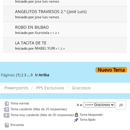
Iniciado por
jose luis ramos
ANGELITOS TRAVIESOS 2.º (José Luis)
Iniciado por
jose luis ramos
ROBO EN BILBAO
Iniciado por
Auristela
«
1
2
»
LA TACITA DE TE
Iniciado por
MABEL YURI
«
1
2
»
Nuevo Tema
Páginas: [
1
]
2
3
...
9
Ir Arriba
Powerpoints
PPS Exclusivos
Graciosos
Tema normal
Ir a:
Tema candente (Más de 15 respuestas)
Tema bloqueado
Tema muy candente (Más de 25 respuestas)
Tema fijado
Encuesta