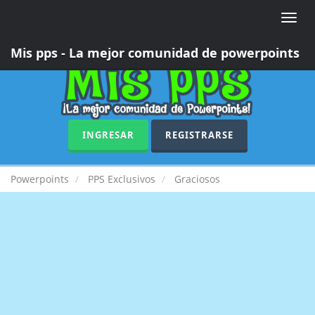
Toggle
naviga
Mis pps - La mejor comunidad de powerpoints
INGRESAR
REGISTRARSE
Powerpoints
PPS Exclusivos
Graciosos