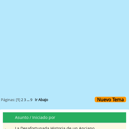
Nuevo Tema
Páginas: [
1
]
2
3
...
9
Ir Abajo
Asunto
/
Iniciado por
La Desafortunada Historia de un Anciano