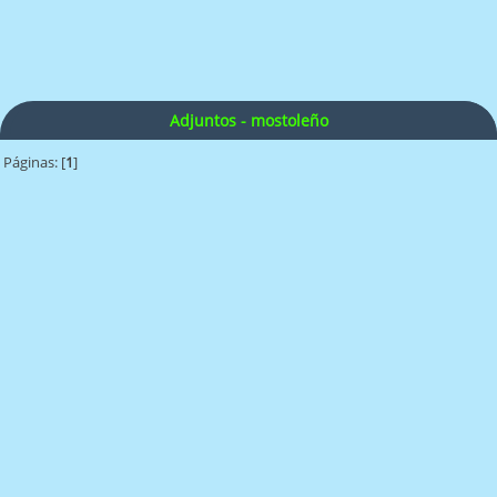
Adjuntos - mostoleño
Páginas: [
1
]