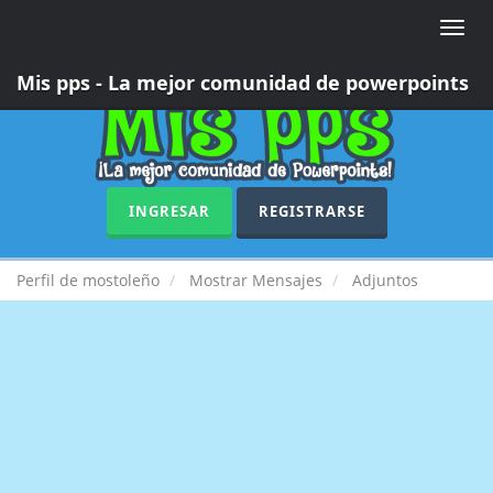
Toggle
naviga
Mis pps - La mejor comunidad de powerpoints
INGRESAR
REGISTRARSE
Perfil de mostoleño
Mostrar Mensajes
Adjuntos