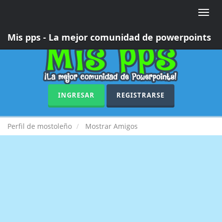
Toggle
naviga
Mis pps - La mejor comunidad de powerpoints
INGRESAR
REGISTRARSE
Perfil de mostoleño
Mostrar Amigos