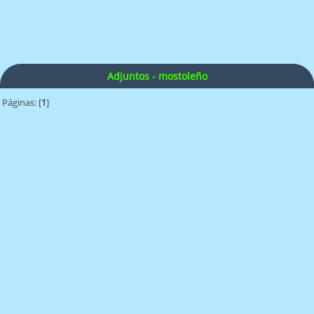
Adjuntos - mostoleño
Páginas: [
1
]