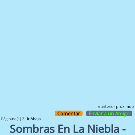
« anterior
próximo »
Comentar
Enviar a un Amigo
Páginas: [
1
]
2
Ir Abajo
Sombras En La Niebla -