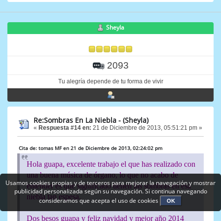
Sheyla
2093
Tu alegría depende de tu forma de vivir
Re:Sombras En La Niebla - (Sheyla)
«
Respuesta #14 en:
21 de Diciembre de 2013, 05:51:21 pm »
Cita de: tomas MF en 21 de Diciembre de 2013, 02:24:02 pm
Hola guapa, excelente trabajo el que has realizado con
una buena música de órgano, lo que no acabo de
Usamos cookies propias y de terceros para mejorar la navegación y mostrar
entender es que significado tienen las sombras en esa
publicidad personalizada según su navegación. Si continua navegando
niebla tan espesa.
consideramos que acepta el uso de cookies
OK
Dos besos guapa y feliz navidad y mejor año 2014