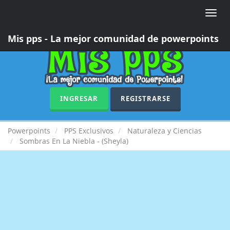
Toggle
naviga
Mis pps - La mejor comunidad de powerpoints
INGRESAR
REGISTRARSE
Powerpoints
PPS Exclusivos
Naturaleza y Ciencias
Sombras En La Niebla - (Sheyla)