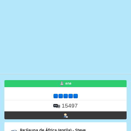
ana
15497
Re:Fauna de África (gorila) - Steve