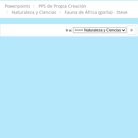
Powerpoints
PPS de Propia Creación
Naturaleza y Ciencias
Fauna de África (gorila) - Steve
Ir a: