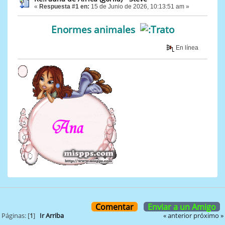
«
Respuesta #1 en:
15 de Junio de 2026, 10:13:51 am »
Enormes animales
En línea
Comentar
Enviar a un Amigo
« anterior
próximo »
Páginas: [
1
]
Ir Arriba