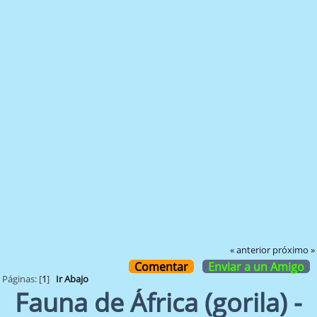
« anterior
próximo »
Comentar
Enviar a un Amigo
Páginas: [
1
]
Ir Abajo
Fauna de África (gorila) -