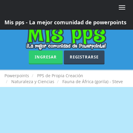
Toggle
naviga
Mis pps - La mejor comunidad de powerpoints
INGRESAR
REGISTRARSE
Powerpoints
PPS de Propia Creación
Naturaleza y Ciencias
Fauna de África (gorila) - Steve